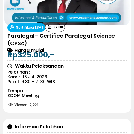
16
Juli
Sertifikasi ESAS
Paralegal– Certified Paralegal Science
(CPSc)
Harga mulai
Rp325.000,-
Waktu Pelaksanaan
Pelatihan :
Kamis, 16 Juli 2026
Pukul 19.30 - 21.30 WIB
Tempat :
ZOOM Meeting
Viewer :
2,221
Informasi Pelatihan