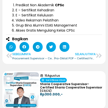
Predikat Non Akademik
CPSc
E – Sertifikat Kehadiran
E – Sertifikat Kelulusan
Video Rekaman Pelatihan
Grup Bina Alumni ESAS Management
Akses Gratis Mengulang Kelas CPSc
Bagikan
SEBELUMNYA
SELANJUTNYA
Procurement Supervisor – Certified Procurement Supervisor (CPSv)
Pra-Diklat POP – Certified First Line Supervisor (CFLS)
15
Agustus
Sertifikasi ESAS
Sharia Cooperative Supervisor-
Certified Sharia Cooperative Supervisor
(CSCS)
Rp300.000,-