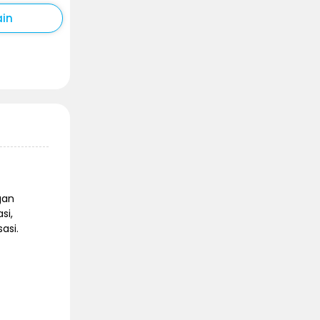
ain
gan
si,
asi.