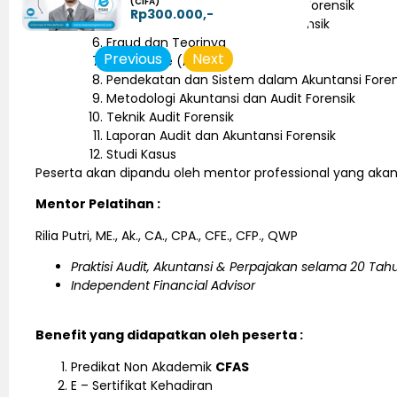
(CIFA)
Kompetensi dan Atribut Auditor Forensik
Rp300.000,-
Kode Etik dan Standar Audit Forensik
Fraud dan Teorinya
Previous
Next
Fraud Tree (ACFE)
Pendekatan dan Sistem dalam Akuntansi Foren
Metodologi Akuntansi dan Audit Forensik
Teknik Audit Forensik
Laporan Audit dan Akuntansi Forensik
Studi Kasus
Peserta akan dipandu oleh mentor professional yang akan
Mentor Pelatihan :
Rilia Putri, ME., Ak., CA., CPA., CFE., CFP., QWP
Praktisi Audit, Akuntansi & Perpajakan selama 20 Tah
Independent Financial Advisor
Benefit yang didapatkan oleh peserta :
Predikat Non Akademik
CFAS
E – Sertifikat Kehadiran