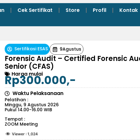
an
Cek Sertifikat
Store
Profil
Kontak
Sertifikasi ESAS
9
Agustus
Forensic Audit – Certified Forensic Au
Senior (CFAS)
Harga mulai
Rp300.000,-
Waktu Pelaksanaan
Pelatihan :
Minggu, 9 Agustus 2026
Pukul 14.00-16.00 WIB
Tempat :
ZOOM Meeting
Viewer :
1,024