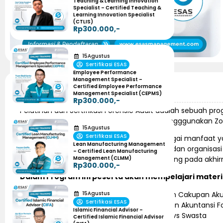
Teaching & Learning Innovation
Specialist – Certified Teaching &
Learning Innovation Specialist
(CTLIS)
Rp300.000,-
15
Agustus
Sertifikasi ESAS
Employee Performance
Management Specialist –
Certified Employee Performance
Informasi Pelatihan
Management Specialist (CEPMS)
Rp300.000,-
Pelatihan dan Sertifikasi Forensic Audit adalah sebuah pr
diselenggarakan secara online dengan mengggunakan Z
15
Agustus
Sertifikasi ESAS
Pelatihan forensic audit memberikan berbagai manfaat y
Lean Manufacturing Management
mengikuti pelatihan forensic audit, individu dan organ
– Certified Lean Manufacturing
mencegah, dan menangani kecurangan, yang pada akhirnya 
Management (CLMM)
Rp300.000,-
Dalam Program ini peserta akan mempelajari materi 
Pendahuluan (Definisi , Fokus dan Cakupan Aku
15
Agustus
Sertifikasi ESAS
Jenis Audit dan Hubungan dengan Akuntansi Fo
Islamic Financial Advisor –
Akuntansi Forensik: Sektor Publik vs Swasta
Certified Islamic Financial Advisor