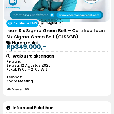
12
Agustus
Sertifikasi ESAS
Lean Six Sigma Green Belt – Certified Lean
Six Sigma Green Belt (CLSSGB)
Harga mulai
Rp349.000,-
Waktu Pelaksanaan
Pelatihan :
Selasa, 12 Agustus 2026
Pukul, 19.00 - 21.00 WIB
Tempat:
Zoom Meeting
Viewer :
90
Informasi Pelatihan