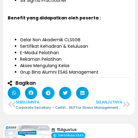
Six Sigma Practitioner
Benefit yang didapatkan oleh peserta :
Gelar Non Akademik CLSSGB
Sertifikat Kehadiran & Kelulusan
E-Modul Pelatihan
Rekaman Pelatihan
Akses Mengulang Kelas
Grup Bina Alumni ESAS Management
Bagikan
SEBELUMNYA
SELANJUTNYA
Corporate Secretary – Certified Corporate Secretary Professional (CCSP)
NLP For Stress Management – Certified NLP For Stress Management (CNSM)
15
Agustus
Sertifikasi ESAS