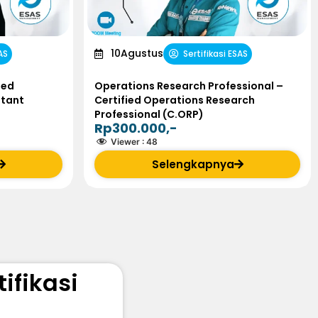
10
Agustus
AS
Sertifikasi ESAS
ied
Operations Research Professional –
stant
Certified Operations Research
Professional (C.ORP)
Rp300.000,-
Viewer :
48
Selengkapnya
ifikasi