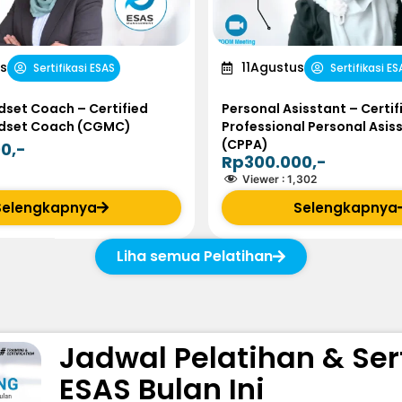
s
11
Agustus
Sertifikasi ESAS
Sertifikasi ES
set Coach – Certified
Personal Asisstant – Certif
dset Coach (CGMC)
Professional Personal Asis
(CPPA)
0,-
Rp300.000,-
Viewer :
1,302
Selengkapnya
Selengkapnya
Liha semua Pelatihan
Jadwal Pelatihan & Sert
ESAS Bulan Ini