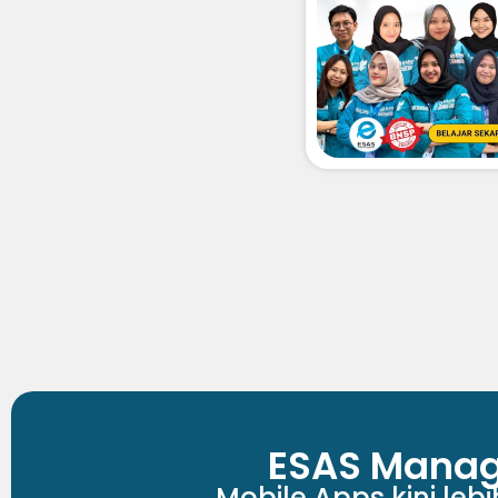
ESAS Manag
Mobile Apps kini leb