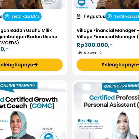
s
11
Agustus
Sertifikasi ESAS
Sertifikasi ES
an Badan Usaha Milik
Village Financial Manager –
gembangan Badan Usaha
Village Financial Manager
(CVOEDS)
Rp300.000,-
0,-
Viewer :
2
Selengkapnya
Selengkapnya