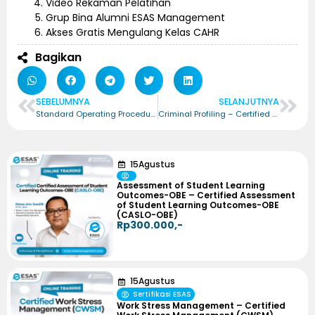
Video Rekaman Pelatihan
Grup Bina Alumni ESAS Management
Akses Gratis Mengulang Kelas CAHR
Bagikan
SEBELUMNYA
SELANJUTNYA
Standard Operating Procedure – Certified Standard Operating Procedure Management (CSOPM)
Criminal Profiling – Certified Criminal Profiling (CCrP)
15
Agustus
Assessment of Student Learning
Outcomes-OBE – Certified Assessment
of Student Learning Outcomes-OBE
(CASLO-OBE)
Rp300.000,-
15
Agustus
Sertifikasi ESAS
Work Stress Management – Certified