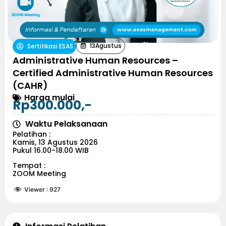
13
Agustus
Sertifikasi ESAS
Administrative Human Resources –
Certified Administrative Human Resources
(CAHR)
Harga mulai
Rp300.000,-
Waktu Pelaksanaan
Pelatihan :
Kamis, 13 Agustus 2026
Pukul 16.00-18.00 WIB
Tempat :
ZOOM Meeting
Viewer :
927