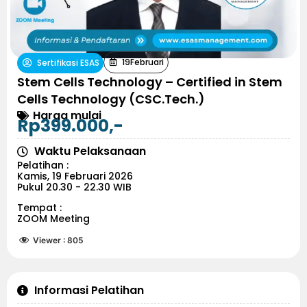
19
Februari
Sertifikasi ESAS
Stem Cells Technology – Certified in Stem
Cells Technology (CSC.Tech.)
Harga mulai
Rp399.000,-
Waktu Pelaksanaan
Pelatihan :
Kamis, 19 Februari 2026
Pukul 20.30 - 22.30 WIB
Tempat :
ZOOM Meeting
Viewer :
805
Informasi Pelatihan