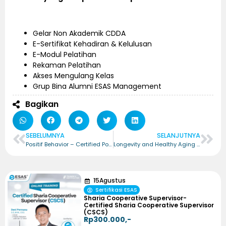
Gelar Non Akademik CDDA
E-Sertifikat Kehadiran & Kelulusan
E-Modul Pelatihan
Rekaman Pelatihan
Akses Mengulang Kelas
Grup Bina Alumni ESAS Management
Bagikan
SEBELUMNYA
SELANJUTNYA
Positif Behavior – Certified Positif Behavior (CPB)
Longevity and Healthy Aging in Medical Sciences – Certified Longevity and Healthy Aging in Medical Sciences (CLHA.MSc)
15
Agustus
Sertifikasi ESAS
Sharia Cooperative Supervisor-
Certified Sharia Cooperative Supervisor
(CSCS)
Rp300.000,-