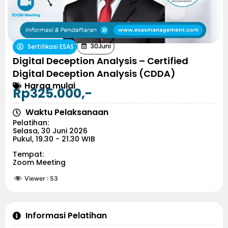
30
Juni
Sertifikasi ESAS
Digital Deception Analysis – Certified
Digital Deception Analysis (CDDA)
Harga mulai
Rp325.000,-
Waktu Pelaksanaan
Pelatihan:
Selasa, 30 Juni 2026
Pukul, 19.30 - 21.30 WIB
Tempat:
Zoom Meeting
Viewer :
53
Informasi Pelatihan