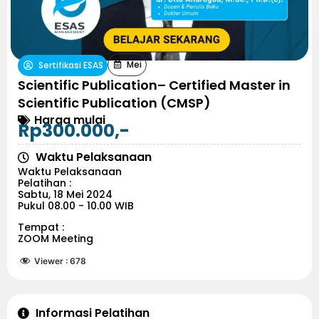
Mei
Sertifikasi ESAS
Scientific Publication– Certified Master in
Scientific Publication (CMSP)
Harga mulai
Rp300.000,-
Waktu Pelaksanaan
Waktu Pelaksanaan
Pelatihan :
Sabtu, 18 Mei 2024
Pukul 08.00 - 10.00 WIB
Tempat :
ZOOM Meeting
Viewer :
678
Informasi Pelatihan