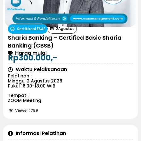
2
Agustus
Sertifikasi ESAS
Sharia Banking – Certified Basic Sharia
Banking (CBSB)
Harga mulai
Rp300.000,-
Waktu Pelaksanaan
Pelatihan :
Minggu, 2 Agustus 2026
Pukul 16.00-18.00 WIB
Tempat :
ZOOM Meeting
Viewer :
789
Informasi Pelatihan