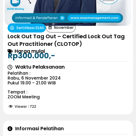
November
Sertifikasi ESAS
Lock Out Tag Out – Certified Lock Out Tag
Out Practitioner (CLOTOP)
Harga mulai
Rp300.000,-
Waktu Pelaksanaan
Pelatihan :
Rabu, 6 November 2024
Pukul 19.00 - 21.00 WIB
Tempat :
ZOOM Meeting
Viewer :
722
Informasi Pelatihan