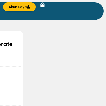
Akun Saya
orate