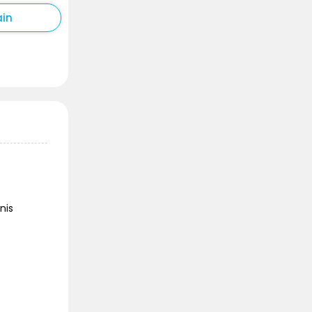
ain
nis