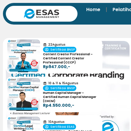
Home
Pelatih
22
Agustus
Sertifikasi BNSP
Content Creator Professional –
Certified Content Creator
Professional (CCCP)
Rp947.000,-
10
&
11
&
15
Agustus
Sertifikasi BNSP
Human Capital Manager –
Certified Human Capital Manager
(CHCM)
Rp4.550.000,-
10
Agustus
Sertifikasi ESAS