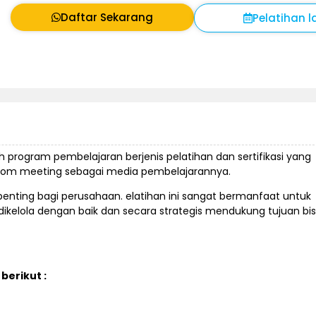
Daftar Sekarang
Pelatihan l
h program pembelajaran berjenis pelatihan dan sertifikasi yang
oom meeting sebagai media pembelajarannya.
enting bagi perusahaan. elatihan ini sangat bermanfaat untuk
elola dengan baik dan secara strategis mendukung tujuan bis
berikut :