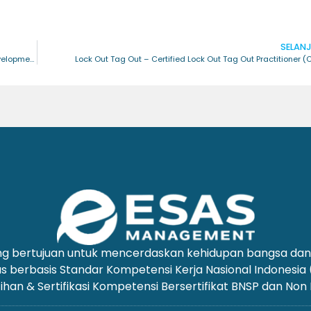
SELAN
Graphology for Self Development – Certified Graphology for Self Development Practitioner (CGSDP)
Lock Out Tag Out – Certified Lock Out Tag Out Practitioner 
yang bertujuan untuk mencerdaskan kehidupan bangsa d
us berbasis Standar Kompetensi Kerja Nasional Indonesia
ihan & Sertifikasi Kompetensi Bersertifikat BNSP dan Non