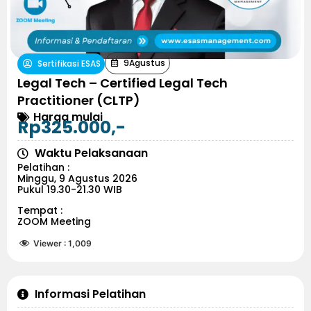
9
Agustus
Sertifikasi ESAS
Legal Tech – Certified Legal Tech
Practitioner (CLTP)
Harga mulai
Rp325.000,-
Waktu Pelaksanaan
Pelatihan :
Minggu, 9 Agustus 2026
Pukul 19.30-21.30 WIB
Tempat :
ZOOM Meeting
Viewer :
1,009
Informasi Pelatihan