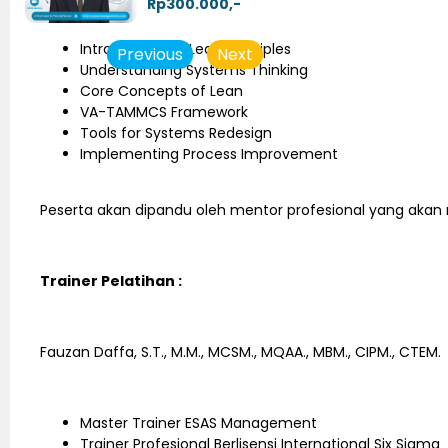
Rp300.000,-
Introduction to Lean Principles
Previous
Next
Understanding Systems Thinking
Core Concepts of Lean
VA-TAMMCS Framework
Tools for Systems Redesign
Implementing Process Improvement
Peserta akan dipandu oleh mentor profesional yang akan m
Trainer Pelatihan :
Fauzan Daffa, S.T., M.M., MCSM., MQAA., MBM., CIPM., CTEM.
Master Trainer ESAS Management
Trainer Profesional Berlisensi International Six Sigma