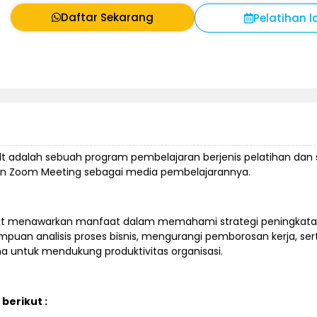
Daftar Sekarang
Pelatihan l
Belt adalah sebuah program pembelajaran berjenis pelatihan dan s
an Zoom Meeting sebagai media pembelajarannya.
ow Belt menawarkan manfaat dalam memahami strategi peningkata
mpuan analisis proses bisnis, mengurangi pemborosan kerja, ser
untuk mendukung produktivitas organisasi.
berikut :