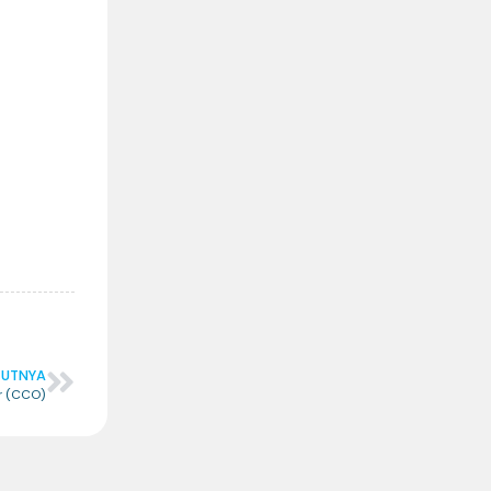
JUTNYA
er (CCO)