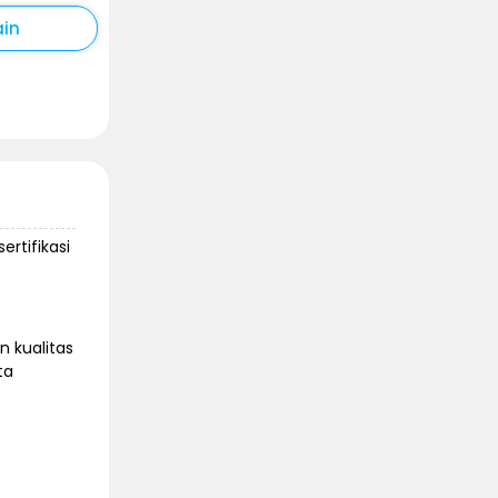
ain
ertifikasi
n kualitas
ta