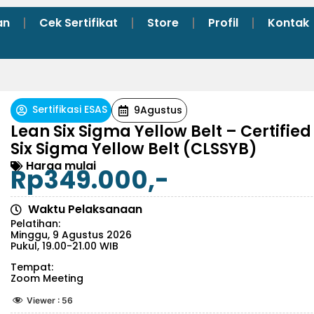
an
Cek Sertifikat
Store
Profil
Kontak
Sertifikasi ESAS
9
Agustus
Lean Six Sigma Yellow Belt – Certified
Six Sigma Yellow Belt (CLSSYB)
Harga mulai
Rp349.000,-
Waktu Pelaksanaan
Pelatihan:
Minggu, 9 Agustus 2026
Pukul, 19.00-21.00 WIB
Tempat:
Zoom Meeting
Viewer :
56