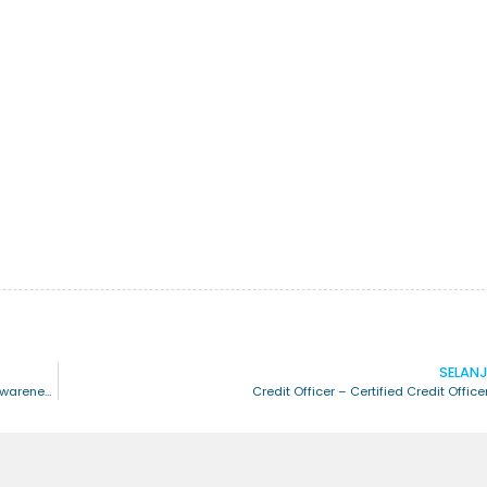
SELAN
Auditor Internal Awareness (ISO 19011) – Certified Auditor Internal Awareness (CAIA)
Credit Officer – Certified Credit Offic