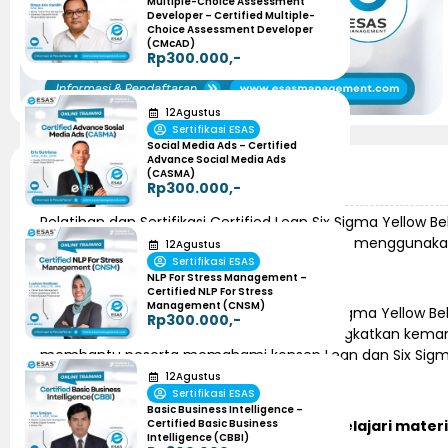
Multiple-Choice Assessment
Developer – Certified Multiple-
Choice Assessment Developer
(CMcAD)
Rp300.000,-
12
Agustus
Sertifikasi ESAS
Social Media Ads – Certified
Advance Social Media Ads
(CASMA)
Informasi Pelatihan
Rp300.000,-
Pelatihan dan Sertifikasi Certified Lean Six Sigma Yellow 
yang diselenggarakan secara online dengan menggunak
12
Agustus
Sertifikasi ESAS
NLP For Stress Management –
Certified NLP For Stress
Management (CNSM)
Pelatihan dan sertifikasi Certified Lean Six Sigma Yell
Rp300.000,-
dan efisiensi kerja secara sistematis, meningkatkan kema
membantu peserta memahami konsep Lean dan Six Sigma 
12
Agustus
Sertifikasi ESAS
Basic Business Intelligence –
Certified Basic Business
Dalam program ini peserta akan mempelajari materi 
Intelligence (CBBI)