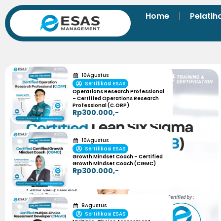
Home
Pelatih
10
Agustus
Sertifikasi ESAS
Operations Research Professional
– Certified Operations Research
Professional (C.ORP)
Rp300.000,-
10
Agustus
Sertifikasi ESAS
Growth Mindset Coach – Certified
Growth Mindset Coach (CGMC)
Rp300.000,-
9
Agustus
Sertifikasi ESAS