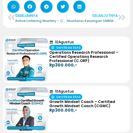
SEBELUMNYA
SELANJUTNYA
Active Listening Mastery – Certified Active Listening Mastery (CALM)
Akuntansi Keuangan UMKM – Certified Financial Accounting for MSMes (CFA.MSMes)
10
Agustus
Sertifikasi ESAS
Operations Research Professional –
Certified Operations Research
Professional (C.ORP)
Rp300.000,-
10
Agustus
Sertifikasi ESAS
Growth Mindset Coach – Certified
Growth Mindset Coach (CGMC)
Rp300.000,-