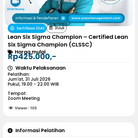
31
Juli
Sertifikasi ESAS
Lean Six Sigma Champion – Certified Lean
Six Sigma Champion (CLSSC)
Harga mulai
Rp425.000,-
Waktu Pelaksanaan
Pelatihan:
Jum'at, 31 Juli 2026
Pukul, 19.00 - 22.00 WIB
Tempat:
Zoom Meeting
Viewer :
105
Informasi Pelatihan