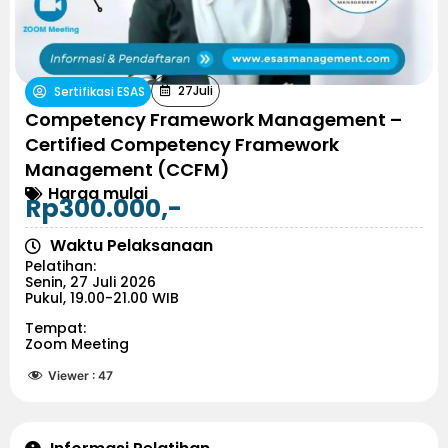
27
Juli
Sertifikasi ESAS
Competency Framework Management –
Certified Competency Framework
Management (CCFM)
Harga mulai
Rp300.000,-
Waktu Pelaksanaan
Pelatihan:
Senin, 27 Juli 2026
Pukul, 19.00-21.00 WIB
Tempat:
Zoom Meeting
Viewer :
47