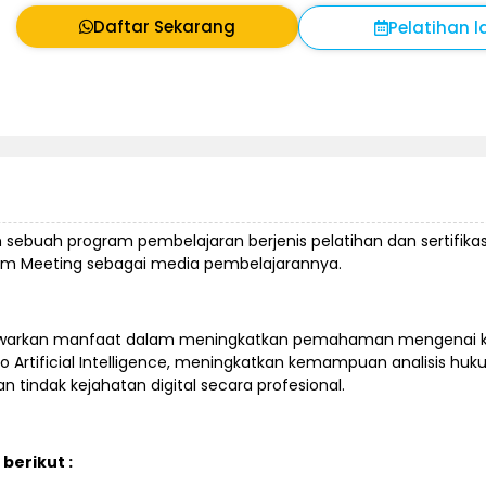
Daftar Sekarang
Pelatihan l
alah sebuah program pembelajaran berjenis pelatihan dan sertifika
om Meeting sebagai media pembelajarannya.
e menawarkan manfaat dalam meningkatkan pemahaman mengenai 
 Artificial Intelligence, meningkatkan kemampuan analisis huku
indak kejahatan digital secara profesional.
berikut :