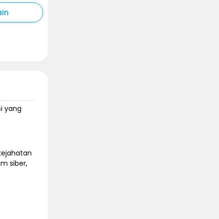
ain
si yang
kejahatan
m siber,