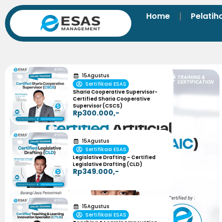
Home
Pelatih
15
Agustus
Sertifikasi ESAS
Sharia Cooperative Supervisor-
Certified Sharia Cooperative
Supervisor (CSCS)
Rp300.000,-
15
Agustus
Sertifikasi ESAS
Legislative Drafting – Certified
Legislative Drafting (CLD)
Rp349.000,-
15
Agustus
Sertifikasi ESAS