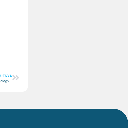
JUTNYA
Technology and Artificial Intellegence For Educators – Certified Technology and Artificial Intellegence For Educators (CTAIE)