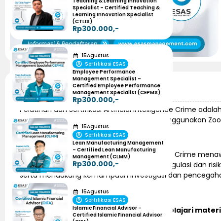
Teaching & Learning Innovation
Specialist – Certified Teaching &
Learning Innovation Specialist
(CTLIS)
Rp300.000,-
15
Agustus
Sertifikasi ESAS
Employee Performance
Management Specialist –
Certified Employee Performance
Informasi Pelatihan
Management Specialist (CEPMS)
Rp300.000,-
Pelatihan dan Sertifikasi Artificial Intelligence Crime ad
diselenggarakan secara online dengan menggunakan Zo
15
Agustus
Sertifikasi ESAS
Lean Manufacturing Management
– Certified Lean Manufacturing
Pelatihan dan sertifikasi Artificial Intelligence Crim
Management (CLMM)
Rp300.000,-
berbasis kecerdasan buatan, memahami regulasi dan risiko
serta mendukung kemampuan investigasi dan pencegahan t
15
Agustus
Sertifikasi ESAS
Islamic Financial Advisor –
Dalam program ini peserta akan mempelajari materi 
Certified Islamic Financial Advisor