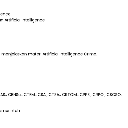
igence
Artificial Intelligence
enjelaskan materi Artificial Intelligence Crime.
FAS., CBNSc., CTEM., CSA., CTSA., CRTOM., CPPS., CRPO., CSCSO.
Pemerintah