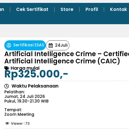
an
Cek Sertifikat
Store
Profil
Kontak
Sertifikasi ESAS
24
Juli
Artificial Intelligence Crime – Certifi
Artificial Intelligence Crime (CAIC)
Harga mulai
Rp325.000,-
Waktu Pelaksanaan
Pelatihan:
Jumat, 24 Juli 2026
Pukul, 19.30-21.30 WIB
Tempat:
Zoom Meeting
Viewer :
73