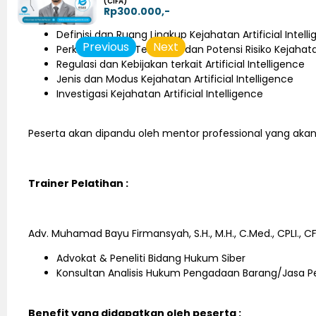
(CIFA)
Rp300.000,-
Definisi dan Ruang Lingkup Kejahatan Artificial Intell
Previous
Next
Perkembangan Teknologi dan Potensi Risiko Kejahatan 
Regulasi dan Kebijakan terkait Artificial Intelligence
Jenis dan Modus Kejahatan Artificial Intelligence
Investigasi Kejahatan Artificial Intelligence
Peserta akan dipandu oleh mentor professional yang akan m
Trainer Pelatihan :
Adv. Muhamad Bayu Firmansyah, S.H., M.H., C.Med., CPLI., C
Advokat & Peneliti Bidang Hukum Siber
Konsultan Analisis Hukum Pengadaan Barang/Jasa 
Benefit yang didapatkan oleh peserta :