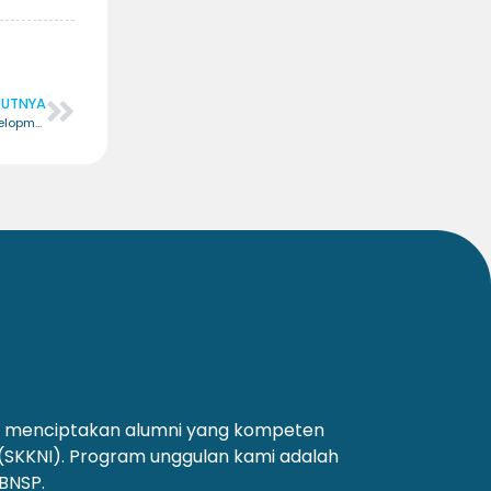
JUTNYA
Career Professional Development – Certified Career Professional Development (CCPD)
an menciptakan alumni yang kompeten
 (SKKNI). Program unggulan kami adalah
 BNSP.