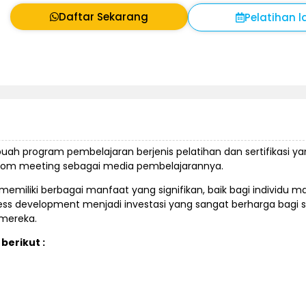
Daftar Sekarang
Pelatihan l
buah program pembelajaran berjenis pelatihan dan sertifikasi y
oom meeting sebagai media pembelajarannya.
miliki berbagai manfaat yang signifikan, baik bagi individu 
ess development menjadi investasi yang sangat berharga bagi s
 mereka.
berikut :