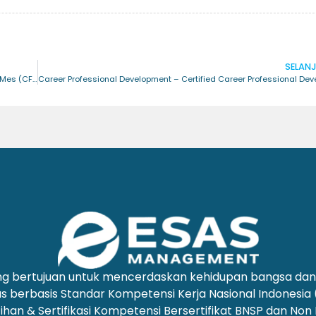
SELAN
Akuntansi Keuangan UMKM – Certified Financial Accounting for MSMes (CFA.MSMes)
yang bertujuan untuk mencerdaskan kehidupan bangsa d
us berbasis Standar Kompetensi Kerja Nasional Indonesia
ihan & Sertifikasi Kompetensi Bersertifikat BNSP dan Non