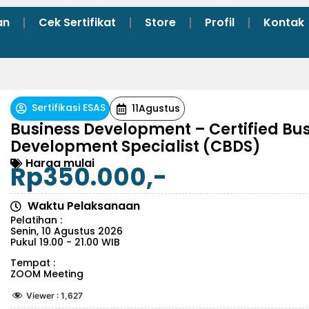
an
Cek Sertifikat
Store
Profil
Kontak
Sertifikasi ESAS
11
Agustus
Business Development – Certified Bu
Development Specialist (CBDS)
Harga mulai
Rp350.000,-
Waktu Pelaksanaan
Pelatihan :
Senin, 10 Agustus 2026
Pukul 19.00 - 21.00 WIB
Tempat :
ZOOM Meeting
Viewer :
1,627