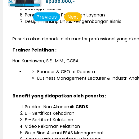
Rp300.000,-
Strategi SDM
Strategi Produksi
Pengembangan Produk dan Layanan
Previous
Next
Design Thinking Untuk Pengembangan Bisnis
Peserta akan dipandu oleh mentor professional yang aka
Trainer Pelatihan :
Hari Kurniawan, S.E., M.M., CCBA
Founder & CEO of Recosta
Business Management Lecturer & Industri Anal
Benefit yang didapatkan oleh peserta :
Predikat Non Akademik
CBDS
E – Sertifikat Kehadiran
E – Sertifikat Kelulusan
Video Rekaman Pelatihan
Grup Bina Alumni ESAS Management