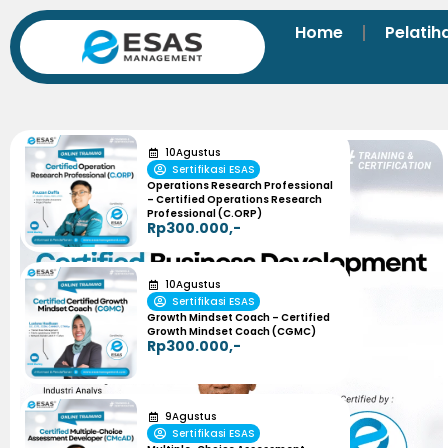
Home
Pelatih
10
Agustus
Sertifikasi ESAS
Operations Research Professional
– Certified Operations Research
Professional (C.ORP)
Rp300.000,-
10
Agustus
Sertifikasi ESAS
Growth Mindset Coach – Certified
Growth Mindset Coach (CGMC)
Rp300.000,-
9
Agustus
Sertifikasi ESAS