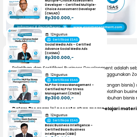
Multiple-Choice Assessment
Developer – Certified Multiple-
Choice Assessment Developer
(CMcAD)
Rp300.000,-
12
Agustus
Sertifikasi ESAS
Social Media Ads – Certified
Advance Social Media Ads
(CASMA)
Informasi Pelatihan
Rp300.000,-
Pelatihan dan Sertifikasi Business Development adalah se
diselenggarakan secara online dengan mengggunakan Z
12
Agustus
Sertifikasi ESAS
Pelatihan business development (pengembangan bisnis) me
NLP For Stress Management –
Certified NLP For Stress
organisasi. Dengan manfaat-manfaat ini, pelatihan busin
Management (CNSM)
yang ingin meningkatkan kinerja dan pertumbuhan bisnis
Rp300.000,-
Dalam Program ini peserta akan mempelajari materi 
12
Agustus
Konsep Dasar Business Development
Sertifikasi ESAS
Strategi Pemasaran
Basic Business Intelligence –
Certified Basic Business
Strategi Keuangan
Intelligence (CBBI)