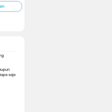
ain
ang
maupun
iapa saja