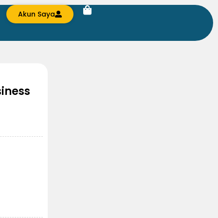
Akun Saya
siness