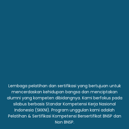
Lembaga pelatihan dan sertifikasi yang bertujuan untuk
mencerdaskan kehidupan bangsa dan menciptakan
alumni yang kompeten dibidangnya. Kami berfokus pada
silabus berbasis Standar Kompetensi Kerja Nasional
Indonesia (SKKNI). Program unggulan kami adalah
Pelatihan & Sertifikasi Kompetensi Bersertifikat BNSP dan
Non BNSP.
Alamat Perushaan
Office Center :
Perkantoran Tanjung Mas Raya Blok B1 No.44
Tanjung Barat Jakarta Selatan
Kontak :
0858-7066-3856
Halaman