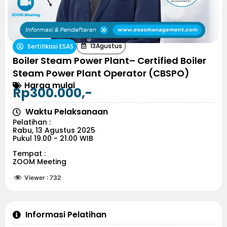
13
Agustus
Sertifikasi ESAS
Boiler Steam Power Plant– Certified Boiler
Steam Power Plant Operator (CBSPO)
Harga mulai
Rp300.000,-
Waktu Pelaksanaan
Pelatihan :
Rabu, 13 Agustus 2025
Pukul 19.00 - 21.00 WIB
Tempat :
ZOOM Meeting
Viewer :
732
Informasi Pelatihan