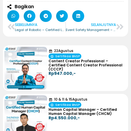
Bagikan
SEBELUMNYA
SELANJUTNYA
Legal of Robotic – Certified Legal of Robotic (CLR)
Event Safety Management – Certified Event Safety Management Officer (CESMO)
22
Agustus
Sertifikasi BNSP
Content Creator Professional –
Certified Content Creator Professional
(CCCP)
Rp947.000,-
10
&
11
&
15
Agustus
Sertifikasi BNSP
Human Capital Manager – Certified
Human Capital Manager (CHCM)
Rp4.550.000,-