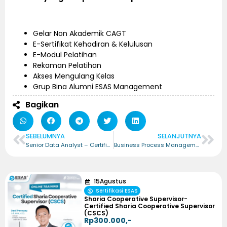
Gelar Non Akademik CAGT
E-Sertifikat Kehadiran & Kelulusan
E-Modul Pelatihan
Rekaman Pelatihan
Akses Mengulang Kelas
Grup Bina Alumni ESAS Management
Bagikan
SEBELUMNYA
SELANJUTNYA
Senior Data Analyst – Certified Senior Data Analyst (CSDA)
Business Process Management Associate – Certified Business Process Management Associate (CBPMA)
15
Agustus
Sertifikasi ESAS
Sharia Cooperative Supervisor-
Certified Sharia Cooperative Supervisor
(CSCS)
Rp300.000,-