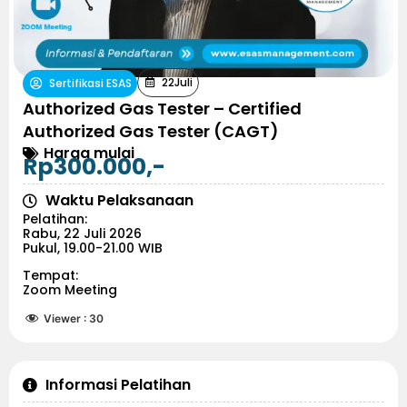
22
Juli
Sertifikasi ESAS
Authorized Gas Tester – Certified
Authorized Gas Tester (CAGT)
Harga mulai
Rp300.000,-
Waktu Pelaksanaan
Pelatihan:
Rabu, 22 Juli 2026
Pukul, 19.00-21.00 WIB
Tempat:
Zoom Meeting
Viewer :
30
Informasi Pelatihan