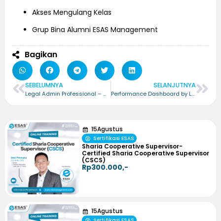
Akses Mengulang Kelas
Grup Bina Alumni ESAS Management
Bagikan
SEBELUMNYA
SELANJUTNYA
Legal Admin Professional – Certified Legal Admin Professional (CLAP)
Performance Dashboard by Lookerstudio – Certified Performance Dashboard by Lookerstudio (CPDL)
15
Agustus
Sertifikasi ESAS
Sharia Cooperative Supervisor-
Certified Sharia Cooperative Supervisor
(CSCS)
Rp300.000,-
15
Agustus
Sertifikasi ESAS