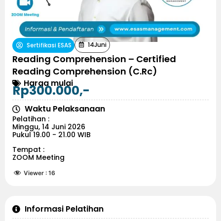
14
Juni
Sertifikasi ESAS
Reading Comprehension – Certified
Reading Comprehension (C.Rc)
Harga mulai
Rp300.000,-
Waktu Pelaksanaan
Pelatihan :
Minggu, 14 Juni 2026
Pukul 19.00 - 21.00 WIB
Tempat :
ZOOM Meeting
Viewer :
16
Informasi Pelatihan