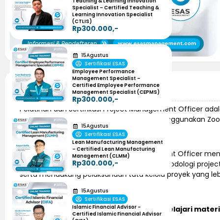
Teaching & Learning Innovation
Specialist – Certified Teaching &
Learning Innovation Specialist
(CTLIS)
Rp300.000,-
15
Agustus
Sertifikasi ESAS
Employee Performance
Management Specialist –
Certified Employee Performance
Informasi Pelatihan
Management Specialist (CEPMS)
Rp300.000,-
Pelatihan dan Sertifikasi Project Management Officer ada
diselenggarakan secara online dengan menggunakan Zo
15
Agustus
Sertifikasi ESAS
Lean Manufacturing Management
– Certified Lean Manufacturing
Pelatihan dan sertifikasi Project Management Officer
Management (CLMM)
Rp300.000,-
proyek secara profesional, memahami metodologi proje
serta mendukung pelaksanaan tata kelola proyek yang lebih
15
Agustus
Sertifikasi ESAS
Islamic Financial Advisor –
Dalam program ini peserta akan mempelajari materi 
Certified Islamic Financial Advisor