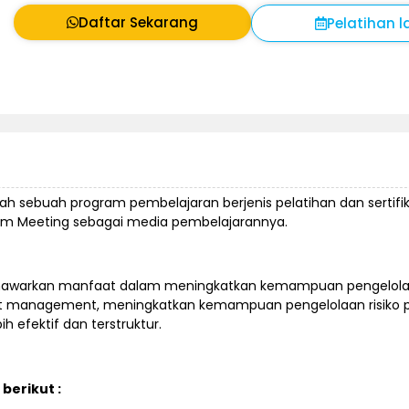
Daftar Sekarang
Pelatihan l
lah sebuah program pembelajaran berjenis pelatihan dan sertifi
om Meeting sebagai media pembelajarannya.
 menawarkan manfaat dalam meningkatkan kemampuan pengelol
ct management, meningkatkan kemampuan pengelolaan risiko p
 efektif dan terstruktur.
berikut :