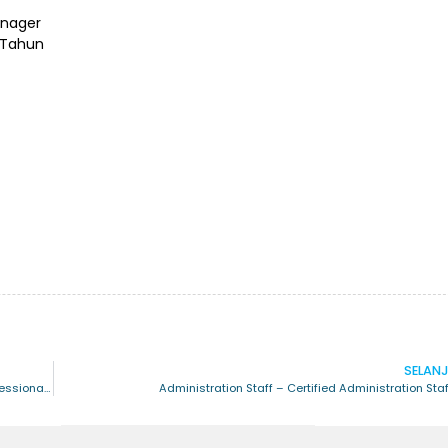
Manager
7 Tahun
SELAN
Warehouse Management – Certified Warehouse Management Professional (CWMP)
Administration Staff – Certified Administration Sta