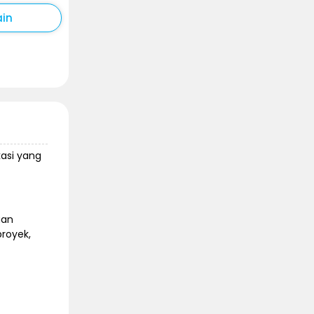
ain
kasi yang
aan
royek,