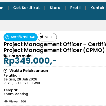
an
Cek Sertifikat
Store
Profil
Kontak
Sertifikasi ESAS
28
Juli
Project Management Officer – Certif
Project Management Officer (CPMO)
Harga mulai
Rp349.000,-
Waktu Pelaksanaan
Pelatihan:
Selasa, 28 Juli 2026
Pukul, 19.00-21.00 WIB
Tempat:
Zoom Meeting
Viewer :
106