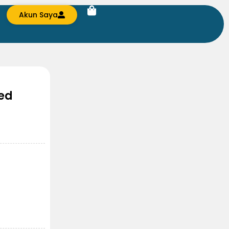
Akun Saya
ied