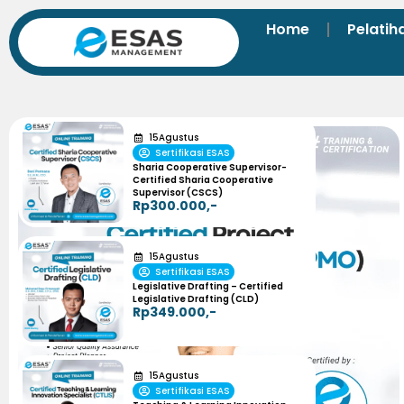
Home
Pelatih
15
Agustus
Sertifikasi ESAS
Sharia Cooperative Supervisor-
Certified Sharia Cooperative
Supervisor (CSCS)
Rp300.000,-
15
Agustus
Sertifikasi ESAS
Legislative Drafting – Certified
Legislative Drafting (CLD)
Rp349.000,-
15
Agustus
Sertifikasi ESAS