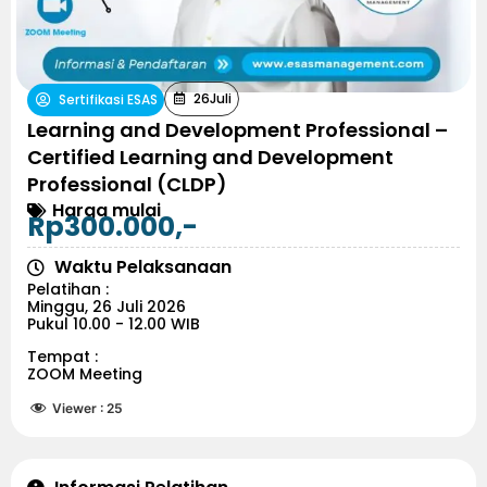
26
Juli
Sertifikasi ESAS
Learning and Development Professional –
Certified Learning and Development
Professional (CLDP)
Harga mulai
Rp300.000,-
Waktu Pelaksanaan
Pelatihan :
Minggu, 26 Juli 2026
Pukul 10.00 - 12.00 WIB
Tempat :
ZOOM Meeting
Viewer :
25