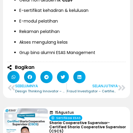
Gelar non akademik
CLDP
E-sertifikat kehadiran & kelulusan
E-modul pelatihan
Rekaman pelatihan
Akses mengulang kelas
Grup bina alumni ESAS Management
Bagikan
SEBELUMNYA
SELANJUTNYA
Design Thinking Innovator – Certified Design Thinking Innovator (CDTI)
Fraud Investigator – Certified Professional Fraud Investigator (CPFI)
15
Agustus
Sertifikasi ESAS
Sharia Cooperative Supervisor-
Certified Sharia Cooperative Supervisor
(CSCS)