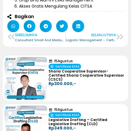
Grup Bina Alumni ESAS Management
Akses Gratis Mengulang Kelas CITSA
Bagikan
SEBELUMNYA
SELANJUTNYA
Consultant Small And Medium Entreprise – Certified Professional Consultant Small And Medium Entreprise (CPCSME)
Logistic Management – Certified Logistic Management Professional (CLMP)
15
Agustus
Sertifikasi ESAS
Sharia Cooperative Supervisor-
Certified Sharia Cooperative Supervisor
(CSCS)
Rp300.000,-
15
Agustus
Sertifikasi ESAS
Legislative Drafting – Certified
Legislative Drafting (CLD)
Rp349.000,-