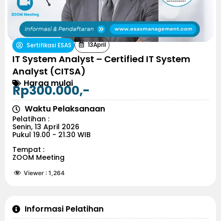
13
April
Sertifikasi ESAS
IT System Analyst – Certified IT System
Analyst (CITSA)
Harga mulai
Rp300.000,-
Waktu Pelaksanaan
Pelatihan :
Senin, 13 April 2026
Pukul 19.00 - 21.30 WIB
Tempat :
ZOOM Meeting
Viewer :
1,264
Informasi Pelatihan