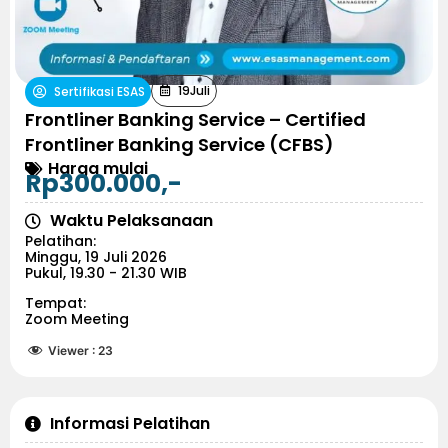
19
Juli
Sertifikasi ESAS
Frontliner Banking Service – Certified
Frontliner Banking Service (CFBS)
Harga mulai
Rp300.000,-
Waktu Pelaksanaan
Pelatihan:
Minggu, 19 Juli 2026
Pukul, 19.30 - 21.30 WIB
Tempat:
Zoom Meeting
Viewer :
23
Informasi Pelatihan