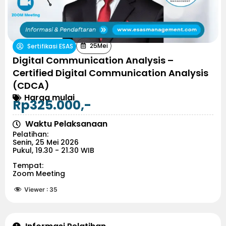
25
Mei
Sertifikasi ESAS
Digital Communication Analysis –
Certified Digital Communication Analysis
(CDCA)
Harga mulai
Rp325.000,-
Waktu Pelaksanaan
Pelatihan:
Senin, 25 Mei 2026
Pukul, 19.30 - 21.30 WIB
Tempat:
Zoom Meeting
Viewer :
35