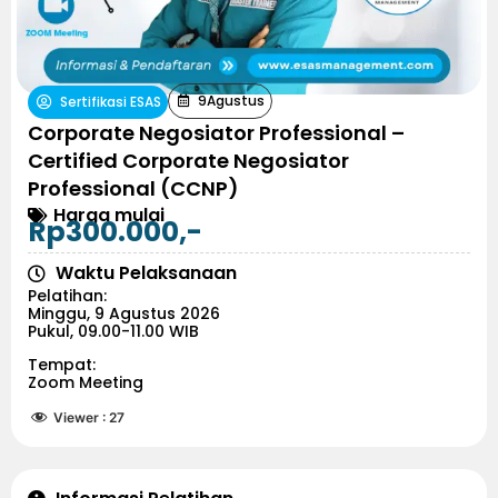
9
Agustus
Sertifikasi ESAS
Corporate Negosiator Professional –
Certified Corporate Negosiator
Professional (CCNP)
Harga mulai
Rp300.000,-
Waktu Pelaksanaan
Pelatihan:
Minggu, 9 Agustus 2026
Pukul, 09.00-11.00 WIB
Tempat:
Zoom Meeting
Viewer :
27