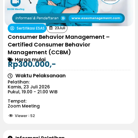
23
Juli
Sertifikasi ESAS
Consumer Behavior Management –
Certified Consumer Behavior
Management (CCBM)
Harga mulai
Rp300.000,-
Waktu Pelaksanaan
Pelatihan:
Kamis, 23 Juli 2026
Pukul, 19.00 - 21.00 WIB
Tempat:
Zoom Meeting
Viewer :
52