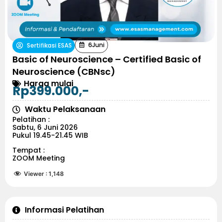
6
Juni
Sertifikasi ESAS
Basic of Neuroscience – Certified Basic of
Neuroscience (CBNsc)
Harga mulai
Rp399.000,-
Waktu Pelaksanaan
Pelatihan :
Sabtu, 6 Juni 2026
Pukul 19.45-21.45 WIB
Tempat :
ZOOM Meeting
Viewer :
1,148
Informasi Pelatihan