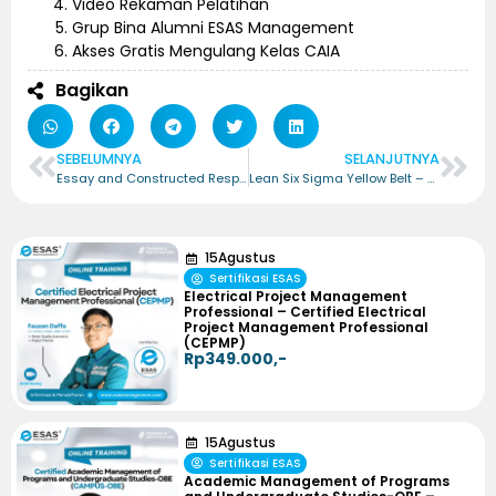
Video Rekaman Pelatihan
Grup Bina Alumni ESAS Management
Akses Gratis Mengulang Kelas CAIA
Bagikan
SEBELUMNYA
SELANJUTNYA
Essay and Constructed Response Developer – Certified Essay and Constructed Response Developer (CECRD)
Lean Six Sigma Yellow Belt – Certified Lean Six Sigma Yellow Belt (CLSSYB)
15
Agustus
Sertifikasi ESAS
Electrical Project Management
Professional – Certified Electrical
Project Management Professional
(CEPMP)
Rp349.000,-
15
Agustus
Sertifikasi ESAS
Academic Management of Programs