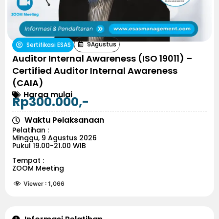
9
Agustus
Sertifikasi ESAS
Auditor Internal Awareness (ISO 19011) –
Certified Auditor Internal Awareness
(CAIA)
Harga mulai
Rp300.000,-
Waktu Pelaksanaan
Pelatihan :
Minggu, 9 Agustus 2026
Pukul 19.00-21.00 WIB
Tempat :
ZOOM Meeting
Viewer :
1,066